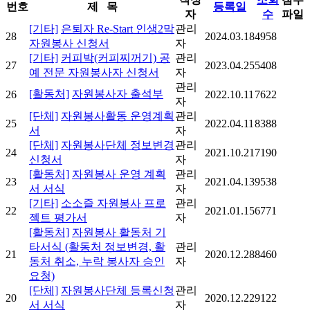
번호
제 목
등록일
자
수
파일
[기타]
은퇴자 Re-Start 인생2막
관리
28
2024.03.18
4958
자원봉사 신청서
자
[기타]
커피박(커피찌꺼기) 공
관리
27
2023.04.25
5408
예 전문 자원봉사자 신청서
자
관리
[활동처]
자원봉사자 출석부
26
2022.10.11
7622
자
[단체]
자원봉사활동 운영계획
관리
25
2022.04.11
8388
서
자
[단체]
자원봉사단체 정보변경
관리
24
2021.10.21
7190
신청서
자
[활동처]
자원봉사 운영 계획
관리
23
2021.04.13
9538
서 서식
자
[기타]
소소즐 자원봉사 프로
관리
22
2021.01.15
6771
젝트 평가서
자
[활동처]
자원봉사 활동처 기
타서식 (활동처 정보변경, 활
관리
21
2020.12.28
8460
동처 취소, 누락 봉사자 승인
자
요청)
[단체]
자원봉사단체 등록신청
관리
20
2020.12.22
9122
서 서식
자