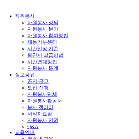
자원봉사
자원봉사 정의
자원봉사 분야
자원봉사 참여방법
재능기부센터
시간인정 기준
확인서 발급방법
시간연계방법
자원봉사 통계
정보공유
공지·공고
모집·신청
자원봉사단체
자원봉사활동처
봉사 갤러리
서식자료실
자원봉사 인권
Q&A
교육안내
청소년 교육