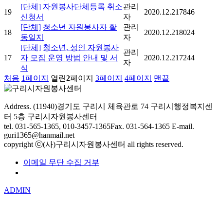
[단체]
자원봉사단체등록 취소
관리
19
2020.12.21
7846
신청서
자
[단체]
청소년 자원봉사자 활
관리
18
2020.12.21
8024
동일지
자
[단체]
청소년, 성인 자원봉사
관리
17
자 모집 운영 방법 안내 및 서
2020.12.21
7244
자
식
처음
1
페이지
열린
2
페이지
3
페이지
4
페이지
맨끝
Address. (11940)경기도 구리시 체육관로 74 구리시행정복지센
터 5층 구리시자원봉사센터
tel. 031-565-1365, 010-3457-1365
Fax. 031-564-1365
E-mail.
guri1365@hanmail.net
copyright ⓒ(사)구리시자원봉사센터 all rights reserved.
이메일 무단 수집 거부
개인정보처리방침
ADMIN