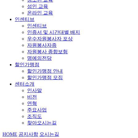
성인 교육
온라인 교육
인센티브
인센티브
인증서 및 시간대별 배지
우수자원봉사자 포상
자원봉사자증
자원봉사 종합보험
명예의전당
할인가맹점
할인가맹점 안내
할인가맹점 모집
센터소개
인사말
비전
연혁
주요사업
조직도
찾아오시는길
HOME
공지사항
오시는길