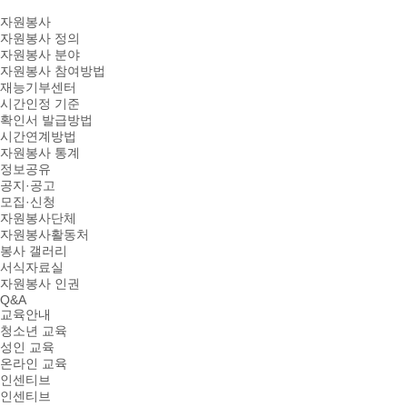
자원봉사
자원봉사 정의
자원봉사 분야
자원봉사 참여방법
재능기부센터
시간인정 기준
확인서 발급방법
시간연계방법
자원봉사 통계
정보공유
공지·공고
모집·신청
자원봉사단체
자원봉사활동처
봉사 갤러리
서식자료실
자원봉사 인권
Q&A
교육안내
청소년 교육
성인 교육
온라인 교육
인센티브
인센티브