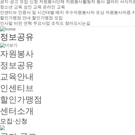
공지·공고
모집·신청
자원봉사단체
자원봉사활동처
봉사 갤러리
서식자
청소년 교육
성인 교육
온라인 교육
인센티브
인증서 및 시간대별 배지
우수자원봉사자 포상
자원봉사자증
할인가맹점 안내
할인가맹점 모집
인사말
비전
연혁
주요사업
조직도
찾아오시는길
정보공유
자원봉사
정보공유
교육안내
인센티브
할인가맹점
센터소개
모집·신청