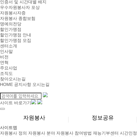
인증서 및 시간대별 배지
우수자원봉사자 포상
자원봉사자증
자원봉사 종합보험
명예의전당
할인가맹점
할인가맹점 안내
할인가맹점 모집
센터소개
인사말
비전
연혁
주요사업
조직도
찾아오시는길
HOME
공지사항
오시는길
사이트 바로가기
자원봉사
정보공유
사이트맵
자원봉사 정의
자원봉사 분야
자원봉사 참여방법
재능기부센터
시간인정