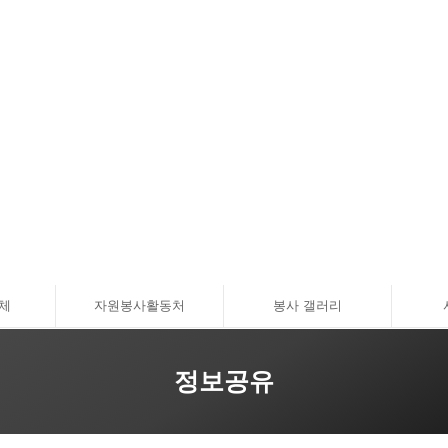
체
자원봉사활동처
봉사 갤러리
정보공유