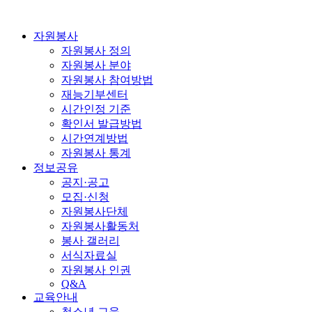
자원봉사
자원봉사 정의
자원봉사 분야
자원봉사 참여방법
재능기부센터
시간인정 기준
확인서 발급방법
시간연계방법
자원봉사 통계
정보공유
공지·공고
모집·신청
자원봉사단체
자원봉사활동처
봉사 갤러리
서식자료실
자원봉사 인권
Q&A
교육안내
청소년 교육