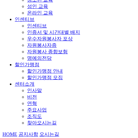
성인 교육
온라인 교육
인센티브
인센티브
인증서 및 시간대별 배지
우수자원봉사자 포상
자원봉사자증
자원봉사 종합보험
명예의전당
할인가맹점
할인가맹점 안내
할인가맹점 모집
센터소개
인사말
비전
연혁
주요사업
조직도
찾아오시는길
HOME
공지사항
오시는길